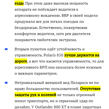
езды
. При этом даже высокая мощность
аппарата не побуждает водителя к
агрессивному вождению. BRP в своей модели
продумали все для легких поездок по
бездорожью. Естественно, пожертвовав
комфортом водителя, зато рев двигателя
понравится любителям экстрима.
Вторым пунктом идёт устойчивость и
управляемость. Polaris 850
лучше держится на
дороге
, а вот что касается управляемости, то для
агрессивного БРП она оказалась более нужным
и важным параметром.
Нетривиальный внешний вид Полариса не по
нраву большинству пользователей.
Отсутствие
защиты рук и коленей
не только огромный
минус транспорта, но и серьезный удар по
дизайну. У Outlander 800 XT в плане защитных