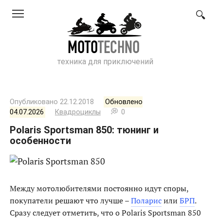
Перейти
к
контенту
техника для приключений
Опубликовано
22.12.2018
Обновлено
04.07.2026
Квадроциклы
0
Polaris Sportsman 850: тюнинг и
особенности
Между мотолюбителями постоянно идут споры,
покупатели решают что лучше –
Поларис
или
БРП
.
Сразу следует отметить, что о Polaris Sportsman 850