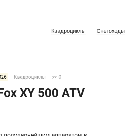
Квадроциклы
Снегоходы
026
Квадроциклы
0
Fox XY 500 ATV
ал популярнейшим аппаратом в