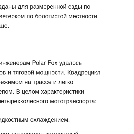
озданы для размеренной езды по
ветерком по болотистой местности
уше.
инженерам Polar Fox удалось
ов и тяговой мощности. Квадроцикл
режимом на трассе и легко
епом. В целом характеристики
етырехколесного мототранспорта:
идкостным охлаждением.
арат установлен компактный,