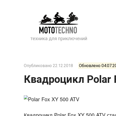
Перейти
к
контенту
техника для приключений
Опубликовано
22.12.2018
Обновлено
04.07.2
Квадроцикл Polar 
Квадроцикл Polar Fox XY 500 ATV ст