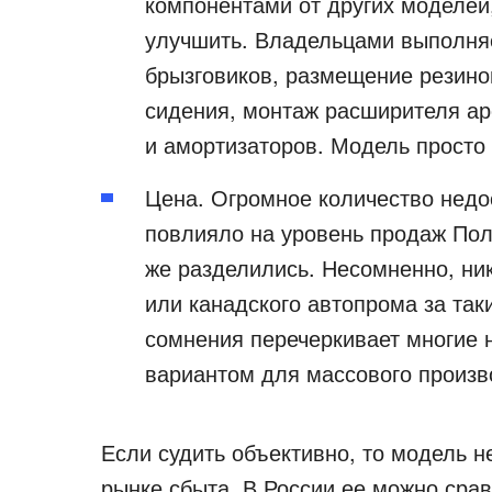
компонентами от других моделей
улучшить. Владельцами выполняе
брызговиков, размещение резино
сидения, монтаж расширителя аро
и амортизаторов. Модель просто 
Цена. Огромное количество недо
повлияло на уровень продаж Пол
же разделились. Несомненно, ни
или канадского автопрома за так
сомнения перечеркивает многие 
вариантом для массового произв
Если судить объективно, то модель н
рынке сбыта. В России ее можно сравн