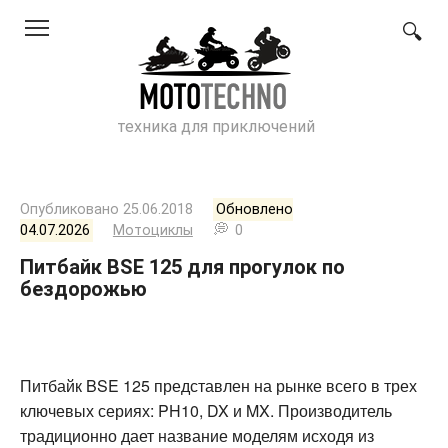
Перейти
к
контенту
техника для приключений
Опубликовано
25.06.2018
Обновлено
04.07.2026
Мотоциклы
0
Питбайк BSE 125 для прогулок по
бездорожью
Питбайк BSE 125 представлен на рынке всего в трех
ключевых сериях: PH10, DX и MX. Производитель
традиционно дает название моделям исходя из