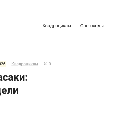
Квадроциклы
Снегоходы
026
Квадроциклы
0
саки:
дели