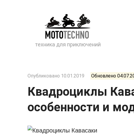
Перейти
к
контенту
техника для приключений
Опубликовано
10.01.2019
Обновлено
04.07.2
Квадроциклы Кава
особенности и мо