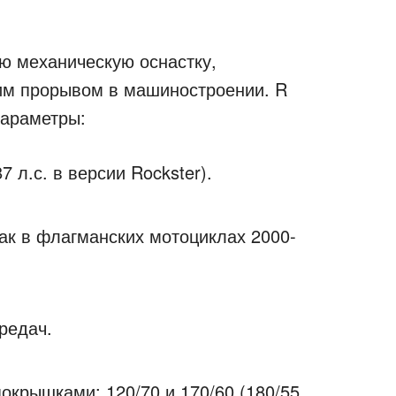
ю механическую оснастку,
им прорывом в машиностроении. R
параметры:
7 л.с. в версии Rockster).
как в флагманских мотоциклах 2000-
редач.
окрышками: 120/70 и 170/60 (180/55